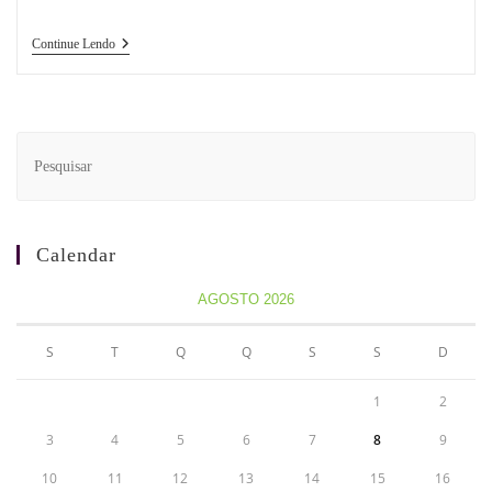
Continue Lendo
Calendar
AGOSTO 2026
S
T
Q
Q
S
S
D
1
2
3
4
5
6
7
8
9
10
11
12
13
14
15
16