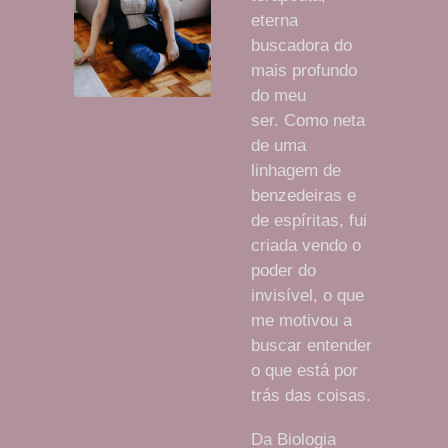
eterna
buscadora do
mais profundo
do meu
ser. Como neta
de uma
linhagem de
benzedeiras e
de espíritas, fui
criada vendo o
poder do
invisível, o que
me motivou a
buscar entender
o que está por
trás das coisas.
Da Biologia