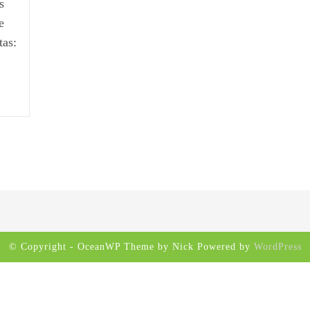
s
e
tas:
© Copyright - OceanWP Theme by Nick Powered by
WordPress