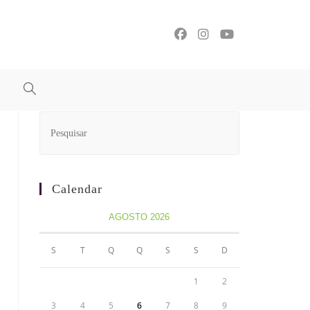
Calendar
AGOSTO 2026
S
T
Q
Q
S
S
D
1
2
3
4
5
6
7
8
9