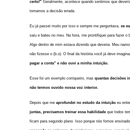
certo!”
Geralmente, acontece quando sentimos que devería
tomamos a decisão errada.
Eu já passei muito por isso e sempre me perguntava,
se eu
saiu e bateu no meu. Na hora, me prontifiquei para fazer o b
Algo dentro de mim estava dizendo que deveria. Meu namo
não fizesse o (b.o). O final da história você já deve imagin
pagar a conta” e não ouvi a minha intuição.
Esse foi um exemplo corriqueiro, mas
quantas decisões i
não termos ouvido nossa voz interior.
Depois que me
aprofundei no estudo da intuição
eu ente
juntas,
precisamos treinar essa habilidade
que todos tem
ficam para segundo plano. Isso porque nós fomos ensinado