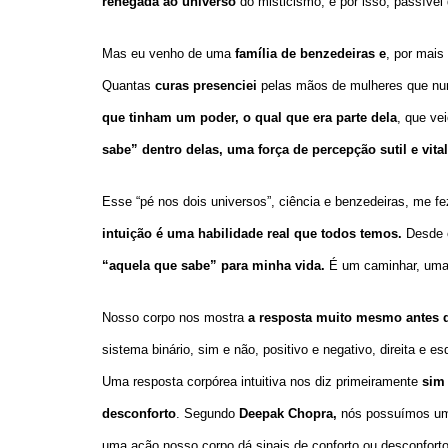
renegada ao universo
do misticismo, e por isso, passível
Mas eu venho de uma
família de benzedeiras e
, por mais
Quantas
curas presenciei
pelas mãos de mulheres que nun
que tinham um poder, o qual que era parte dela
, que ve
sabe” dentro delas, uma força de percepção sutil e vita
Esse “pé nos dois universos”, ciência e benzedeiras, me f
intuição é uma habilidade real que todos temos.
Desde 
“aquela que sabe” para minha vida.
É um caminhar, uma 
Nosso corpo nos mostra
a resposta muito mesmo antes 
sistema binário, sim e não, positivo e negativo, direita e 
Uma resposta corpórea intuitiva nos diz primeiramente
sim
desconforto
. Segundo
Deepak Chopra,
nós possuímos u
uma ação nosso corpo dá sinais de conforto ou desconfort