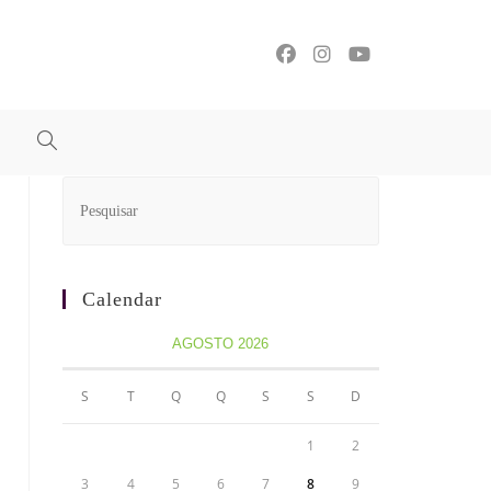
Calendar
AGOSTO 2026
S
T
Q
Q
S
S
D
1
2
3
4
5
6
7
8
9