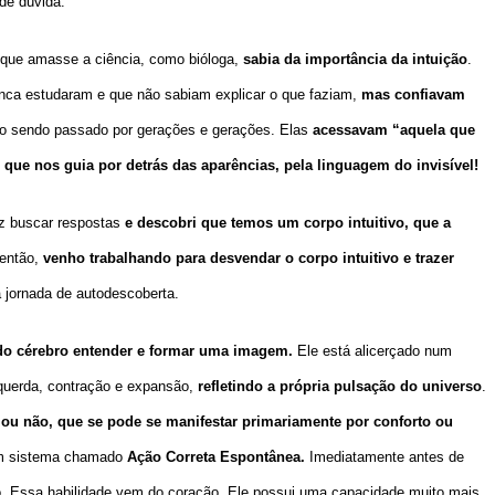
 de dúvida.
 que amasse a ciência, como bióloga,
sabia da importância da intuição
.
ca estudaram e que não sabiam explicar o que faziam,
mas confiavam
io sendo passado por gerações e gerações. Elas
acessavam “aquela que
l que nos guia por detrás das aparências, pela linguagem do invisível!
ez buscar respostas
e descobri que temos um corpo intuitivo, que a
então,
venho trabalhando para desvendar o corpo intuitivo e trazer
jornada de autodescoberta.
do cérebro entender e formar uma imagem.
Ele está alicerçado num
esquerda, contração e expansão,
refletindo a própria pulsação do universo
.
 ou não, que se pode se manifestar primariamente por conforto ou
m sistema chamado
Ação Correta Espontânea.
Imediatamente antes de
o. Essa habilidade vem do coração. Ele possui uma capacidade muito mais